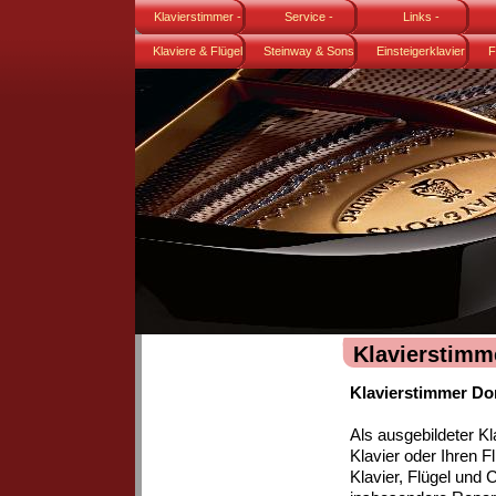
Klavierstimmer -
Service -
Links -
Klaviere & Flügel
Daniel Wiens
Klavierstimmer
Steinway & Sons
Klavierstimmer
Einsteigerklavier
K
F
gebraucht
Flügel Modell B-211
Karl Lang
F
Klavierstimm
Klavierstimmer Do
Als ausgebildeter K
Klavier oder Ihren F
Klavier, Flügel und